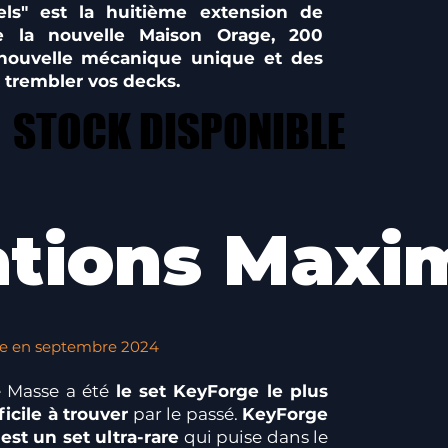
ls" est la huitième extension de
e la nouvelle Maison Orage, 200
 nouvelle mécanique unique et des
t trembler vos decks.
STOCK DISPONIBLE
STOCK DISPONIBLE
tions Maxi
ie en septembre 2024
e Masse a été
le set KeyForge le plus
ficile à trouver
par le passé.
KeyForge
st un set ultra-rare
qui puise dans le