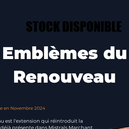
STOCK DISPONIBLE
STOCK DISPONIBLE
Emblèmes du
Renouveau
ie en Novembre 2024
st l'extension qui réintroduit la
, déjà présente dans Mistrals Marchant.