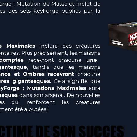
orge : Mutation de Masse et inclut de
ées des sets KeyForge publiés par la
s Maximales
inclura des créatures
taires. Plus précisément,
l
es maisons
Indomptés
recevront chacune
une
igantesque,
tandis que les maisons
iance et Ombres recevront
chacune
ures gigantesques.
Cela signifie que
yForge : Mutations Maximales
aura
esques
dans son arsenal. De nouvelles
res qui renforcent les créatures
ent été ajoutées !
CTIME DE SON SUCCES
CTIME DE SON SUCCES