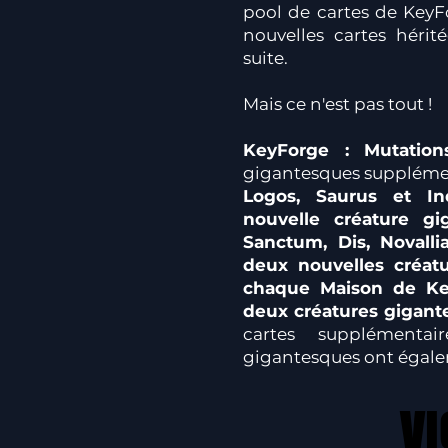
pool de cartes de KeyF
nouvelles cartes hérit
suite.
Mais ce n'est pas tout !
KeyForge : Mutation
gigantesques supplémen
Logos, Saurus et 
nouvelle créature g
Sanctum, Dis, Novall
deux nouvelles créat
chaque Maison de Ke
deux créatures gigant
cartes supplémentai
gigantesques ont égalem
VI
VI