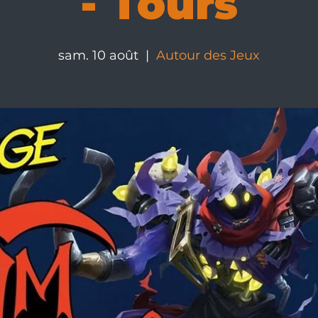
- Tours
sam. 10 août
  |  
Autour des Jeux