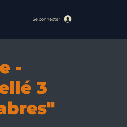
Se connecter
e -
ellé 3
abres"