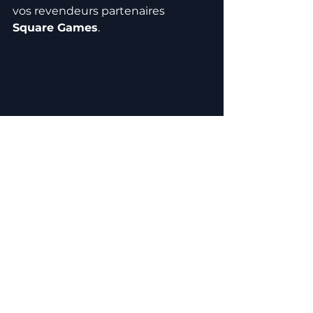
vos revendeurs partenaires 
Square Games
.
🎯 Pourquoi plonger 
dans 
Visions 
Prophétiques
 ?